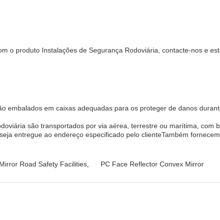
com o produto Instalações de Segurança Rodoviária, contacte-nos e est
ão embalados em caixas adequadas para os proteger de danos durante
viária são transportados por via aérea, terrestre ou marítima, com ba
 seja entregue ao endereço especificado pelo clienteTambém fornecem
irror Road Safety Facilities
,
PC Face Reflector Convex Mirror