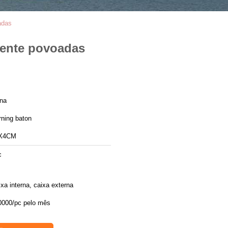
adas
mente povoadas
ina
rning baton
X4CM
c
xa interna, caixa externa
0000/pc pelo mês