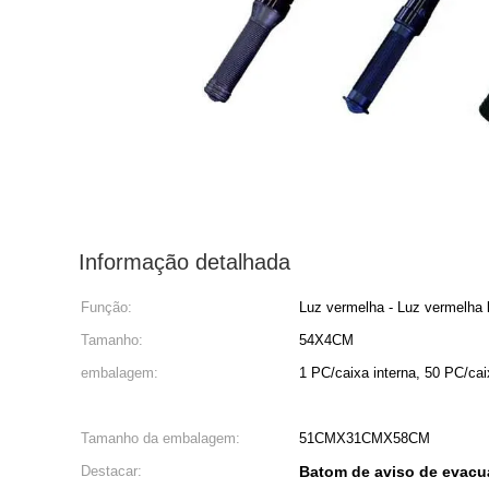
Informação detalhada
Função:
Luz vermelha - Luz vermelha 
Tamanho:
54X4CM
embalagem:
1 PC/caixa interna, 50 PC/cai
Tamanho da embalagem:
51CMX31CMX58CM
Destacar:
Batom de aviso de evacu