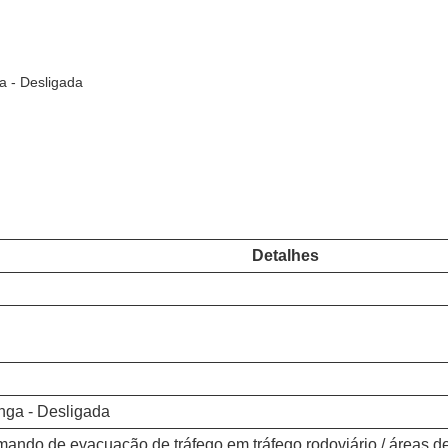
a - Desligada
Detalhes
nga - Desligada
ando de evacuação de tráfego em tráfego rodoviário / áreas