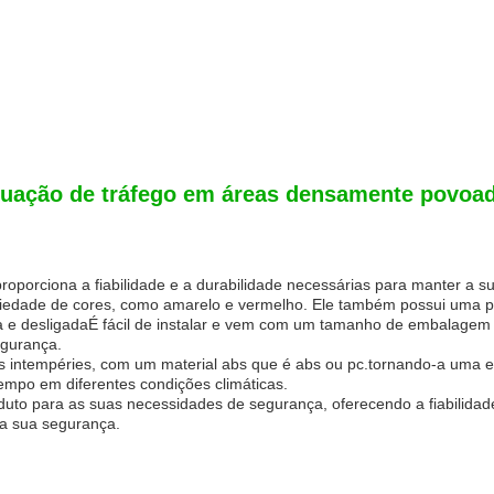
uação de tráfego em áreas densamente povoa
roporciona a fiabilidade e a durabilidade necessárias para manter a s
edade de cores, como amarelo e vermelho. Ele também possui uma peça
onga e desligadaÉ fácil de instalar e vem com um tamanho de embal
egurança.
 às intempéries, com um material abs que é abs ou pc.tornando-a uma e
empo em diferentes condições climáticas.
duto para as suas necessidades de segurança, oferecendo a fiabilidade
 a sua segurança.