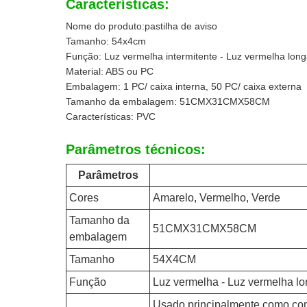
Características:
Nome do produto:pastilha de aviso
Tamanho: 54x4cm
Função: Luz vermelha intermitente - Luz vermelha long
Material: ABS ou PC
Embalagem: 1 PC/ caixa interna, 50 PC/ caixa externa
Tamanho da embalagem: 51CMX31CMX58CM
Características: PVC
Parâmetros técnicos:
Parâmetros
Cores
Amarelo, Vermelho, Verde
Tamanho da
51CMX31CMX58CM
embalagem
Tamanho
54X4CM
Função
Luz vermelha - Luz vermelha lo
Usado principalmente como com