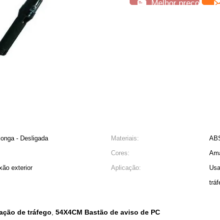
Melhor preço
longa - Desligada
Materiais:
AB
Cores:
Ama
xão exterior
Aplicação:
Usa
trá
ação de tráfego
54X4CM Bastão de aviso de PC
,